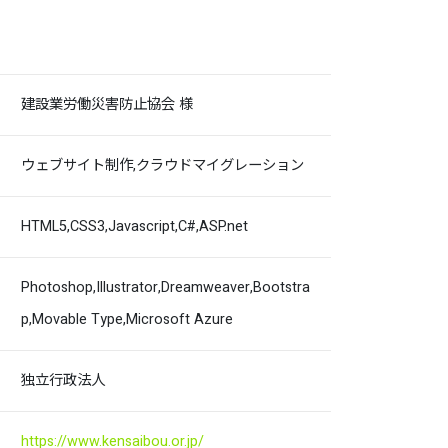
建設業労働災害防止協会 様
ウェブサイト制作,クラウドマイグレーション
HTML5,CSS3,Javascript,C#,ASP.net
Photoshop,Illustrator,Dreamweaver,Bootstra
p,Movable Type,Microsoft Azure
独立行政法人
https://www.kensaibou.or.jp/