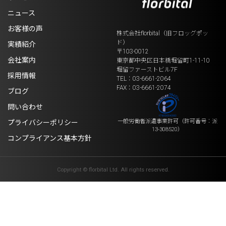
ニュース
お客様の声
株式会社florbital（旧フロッグポッ
ド）
実績紹介
〒103-0012
会社案内
東京都中央区日本橋堀留町1-11-10
堀留ファーストビル7F
採用情報
TEL：03-6661-2064
FAX：03-6661-2074
ブログ
問い合わせ
一般労働者派遣事業許可
（許可番号：派
プライバシーポリシー
13-308520）
コンプライアンス基本方針
Copyright © florbital Ltd. All rights reserved.