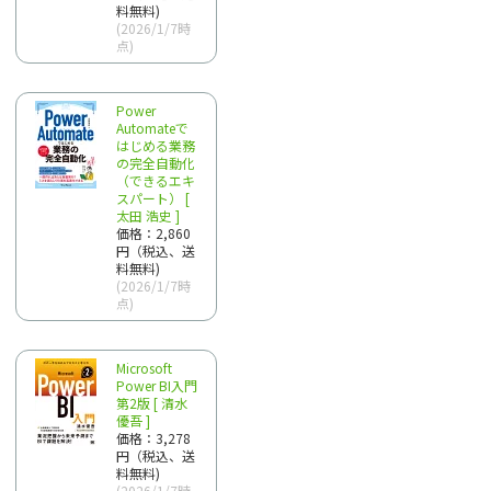
料無料)
(2026/1/7時
点)
Power
Automateで
はじめる業務
の完全自動化
（できるエキ
スパート） [
太田 浩史 ]
価格：2,860
円（税込、送
料無料)
(2026/1/7時
点)
Microsoft
Power BI入門
第2版 [ 清水
優吾 ]
価格：3,278
円（税込、送
料無料)
(2026/1/7時