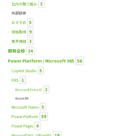
3
社内の取り組み
外部研修
5
おすすめ
9
資格取得
3
業界情報
開発全般
24
Power Platform / Microsoft 365
56
5
Copilot Studio
1
EMS
2
Microsoft Entra ID
Azure AD
5
Microsoft Teams
59
Power Platform
4
Power Pages
19
Microsoft365_Offcie365