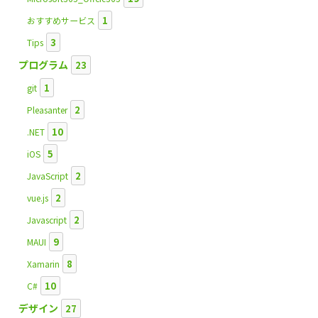
1
おすすめサービス
3
Tips
プログラム
23
1
git
2
Pleasanter
10
.NET
5
iOS
2
JavaScript
2
vue.js
2
Javascript
9
MAUI
8
Xamarin
10
C#
デザイン
27