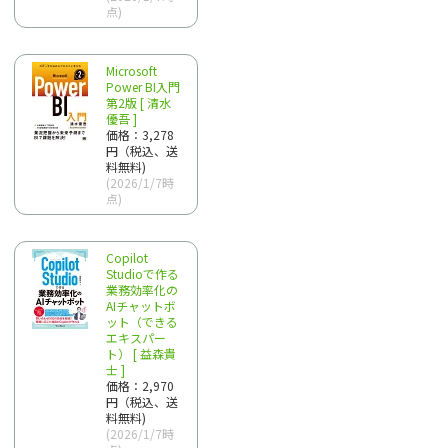
点)
Microsoft
Power BI入門
第2版 [ 清水
優吾 ]
価格：3,278
円（税込、送
料無料)
(2026/1/7時
点)
Copilot
Studioで作る
業務効率化の
AIチャットボ
ット（できる
エキスパー
ト） [ 益森貴
士 ]
価格：2,970
円（税込、送
料無料)
(2026/1/7時