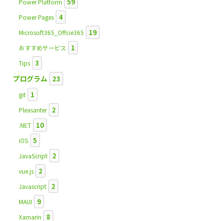
59
Power Platform
4
Power Pages
19
Microsoft365_Offcie365
1
おすすめサービス
3
Tips
プログラム
23
1
git
2
Pleasanter
10
.NET
5
iOS
2
JavaScript
2
vue.js
2
Javascript
9
MAUI
8
Xamarin