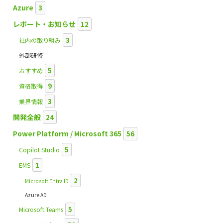
Azure
3
レポート・お知らせ
12
3
社内の取り組み
外部研修
5
おすすめ
9
資格取得
3
業界情報
開発全般
24
Power Platform / Microsoft 365
56
5
Copilot Studio
1
EMS
2
Microsoft Entra ID
Azure AD
5
Microsoft Teams