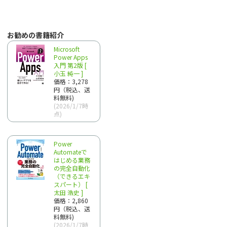
お勧めの書籍紹介
Microsoft
Power Apps
入門 第2版 [
小玉 純一 ]
価格：3,278
円（税込、送
料無料)
(2026/1/7時
点)
Power
Automateで
はじめる業務
の完全自動化
（できるエキ
スパート） [
太田 浩史 ]
価格：2,860
円（税込、送
料無料)
(2026/1/7時