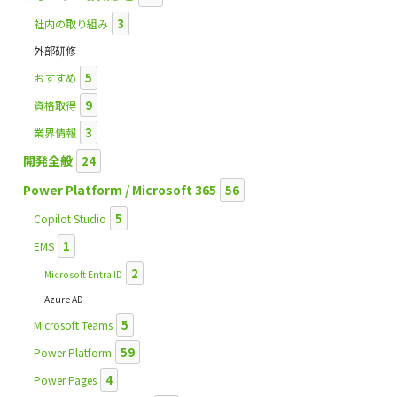
3
社内の取り組み
外部研修
5
おすすめ
9
資格取得
3
業界情報
開発全般
24
Power Platform / Microsoft 365
56
5
Copilot Studio
1
EMS
2
Microsoft Entra ID
Azure AD
5
Microsoft Teams
59
Power Platform
4
Power Pages