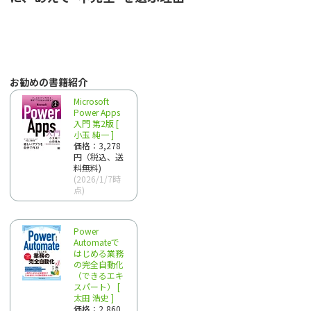
お勧めの書籍紹介
Microsoft
Power Apps
入門 第2版 [
小玉 純一 ]
価格：3,278
円（税込、送
料無料)
(2026/1/7時
点)
Power
Automateで
はじめる業務
の完全自動化
（できるエキ
スパート） [
太田 浩史 ]
価格：2,860