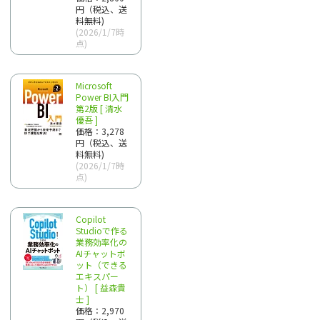
円（税込、送
料無料)
(2026/1/7時
点)
Microsoft
Power BI入門
第2版 [ 清水
優吾 ]
価格：3,278
円（税込、送
料無料)
(2026/1/7時
点)
Copilot
Studioで作る
業務効率化の
AIチャットボ
ット（できる
エキスパー
ト） [ 益森貴
士 ]
価格：2,970