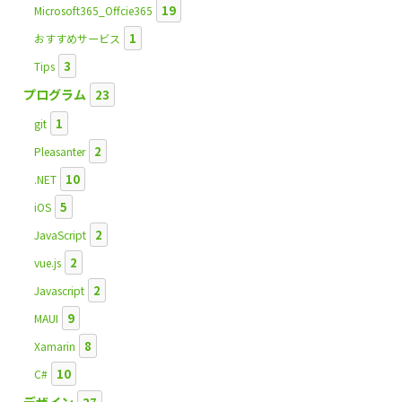
19
Microsoft365_Offcie365
1
おすすめサービス
3
Tips
プログラム
23
1
git
2
Pleasanter
10
.NET
5
iOS
2
JavaScript
2
vue.js
2
Javascript
9
MAUI
8
Xamarin
10
C#