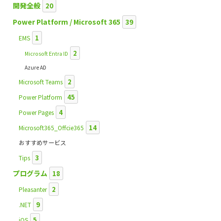
開発全般
20
Power Platform / Microsoft 365
39
1
EMS
2
Microsoft Entra ID
Azure AD
2
Microsoft Teams
45
Power Platform
4
Power Pages
14
Microsoft365_Offcie365
おすすめサービス
3
Tips
プログラム
18
2
Pleasanter
9
.NET
5
iOS