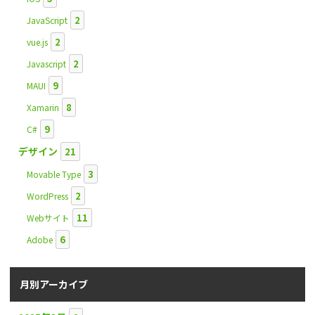
2
JavaScript
2
vue.js
2
Javascript
9
MAUI
8
Xamarin
9
C#
デザイン
21
3
Movable Type
2
WordPress
11
Webサイト
6
Adobe
月別アーカイブ