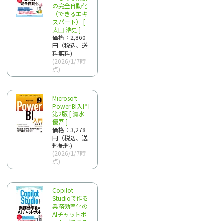
の完全自動化
（できるエキ
スパート） [
太田 浩史 ]
価格：2,860
円（税込、送
料無料)
(2026/1/7時
点)
Microsoft
Power BI入門
第2版 [ 清水
優吾 ]
価格：3,278
円（税込、送
料無料)
(2026/1/7時
点)
Copilot
Studioで作る
業務効率化の
AIチャットボ