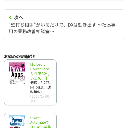
次へ
"壁打ち相手"がいるだけで、DXは動き出す ～社長専
用の業務改善相談室～
お勧めの書籍紹介
Microsoft
Power Apps
入門 第2版 [
小玉 純一 ]
価格：3,278
円（税込、送
料無料)
(2026/1/7時
点)
Power
Automateで
はじめる業務