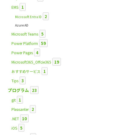
1
EMS
2
Microsoft Entra ID
Azure AD
5
Microsoft Teams
59
Power Platform
4
Power Pages
19
Microsoft365_Offcie365
1
おすすめサービス
3
Tips
プログラム
23
1
git
2
Pleasanter
10
.NET
5
iOS